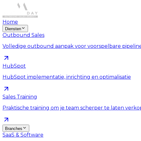
Home
Diensten
Outbound Sales
Volledige outbound aanpak voor voorspelbare pipelin
HubSpot
HubSpot implementatie, inrichting en optimalisatie
Sales Training
Praktische training om je team scherper te laten verk
Branches
SaaS & Software