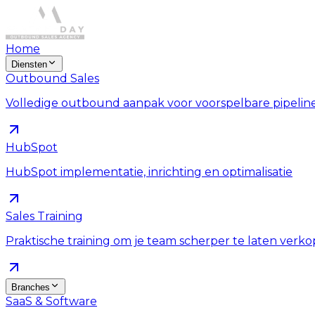
Home
Diensten
Outbound Sales
Volledige outbound aanpak voor voorspelbare pipelin
HubSpot
HubSpot implementatie, inrichting en optimalisatie
Sales Training
Praktische training om je team scherper te laten verk
Branches
SaaS & Software