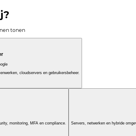
j?
unnen tonen
er
oogle
enwerken, cloudservers en gebruikersbeheer.
urity, monitoring, MFA en compliance.
Servers, netwerken en hybride omgevi