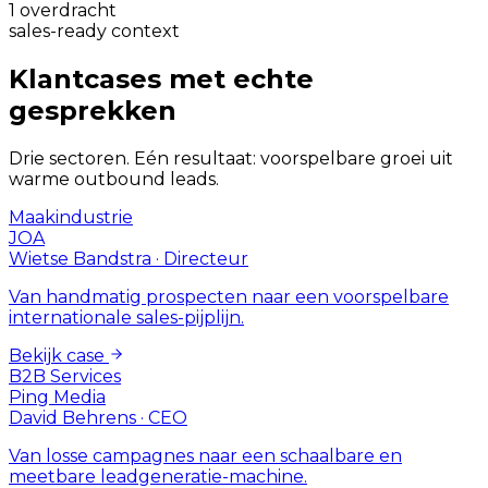
1 overdracht
sales-ready context
Klantcases met echte
gesprekken
Drie sectoren. Eén resultaat: voorspelbare groei uit
warme outbound leads.
Maakindustrie
JOA
Wietse Bandstra
·
Directeur
Van handmatig prospecten naar een voorspelbare
internationale sales-pijplijn.
Bekijk case
B2B Services
Ping Media
David Behrens
·
CEO
Van losse campagnes naar een schaalbare en
meetbare leadgeneratie-machine.