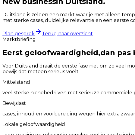
New business
in
Duitsland
.
Duitsland is zelden een markt waar je met alleen tempo
met sterke cases, duidelijke relevantie en een eerste
Plan gesprek
Terug naar overzicht
Marktbriefing
Eerst geloofwaardigheid,
dan pas 
Voor
Duitsland
draait de eerste fase niet om zo veel m
bewijs dat meteen serieus voelt.
Mittelstand
veel sterke nichebedrijven met serieuze commerciële 
Bewijslast
cases, inhoud en voorbereiding wegen hier extra zwaa
Lokale geloofwaardigheid
toon, precisie en relevantie bepalen snel je eerste indr