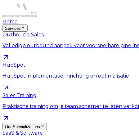
Home
Services
Outbound Sales
Volledige outbound aanpak voor voorspelbare pipelin
HubSpot
HubSpot implementatie, inrichting en optimalisatie
Sales Training
Praktische training om je team scherper te laten verk
Our Specializations
SaaS & Software