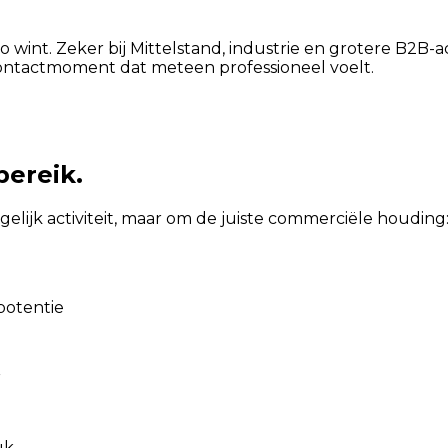
 wint. Zeker bij Mittelstand, industrie en grotere B2B-
 contactmoment dat meteen professioneel voelt.
bereik.
ogelijk activiteit, maar om de juiste commerciële houdin
potentie
r
uk