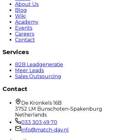
About Us
Blog
Wiki
Academy
Events
Careers
Contact
Services
B2B Leadgeneratie
Meer Leads
Sales Outsourcing
Contact
De Kronkels 16B
3752 LM Bunschoten-Spakenburg
Netherlands
033 303 49 70
info@match-day.nl