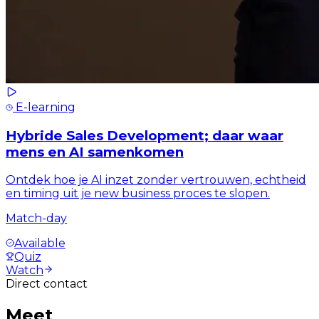
E-learning
Hybride Sales Development; daar waar
mens en AI samenkomen
Ontdek hoe je AI inzet zonder vertrouwen, echtheid
en timing uit je new business proces te slopen.
Match-day
Available
Quiz
Watch
Direct contact
Meet